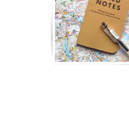
#SigueElRizo en las Redes Sociales: