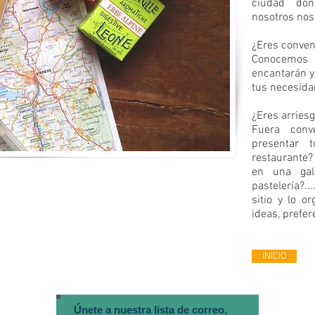
ciudad dón
nosotros nos
¿Eres conven
Conocemos
encantarán y
tus necesidad
¿Eres arries
Fuera conv
presentar 
restaurante?
en una gal
pastelería?.
sitio y lo o
ideas, prefer
INICIO
Únete a nuestra lista de correo.