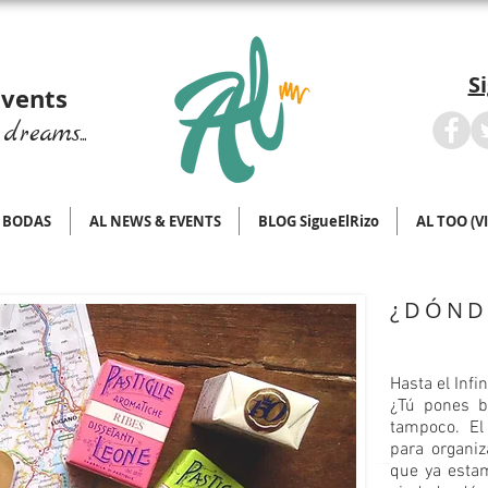
S
Events
dreams...
BODAS
AL NEWS & EVENTS
BLOG SigueElRizo
AL TOO (V
¿DÓND
Hasta el Infin
¿Tú pones b
tampoco. E
para organiz
que ya estam