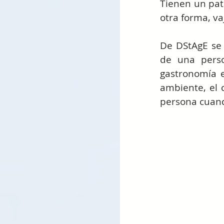
Tienen un pati
otra forma, va
De DStAgE se
de una perso
gastronomía e
ambiente, el c
persona cuand