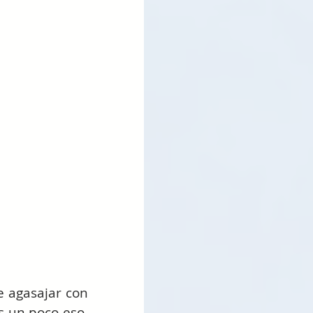
 agasajar con 
 un poco eso, 