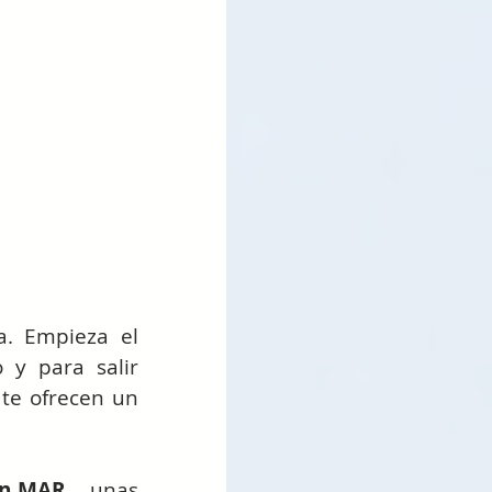
. Empieza el 
y para salir 
te ofrecen un 
on MAR
… unas 