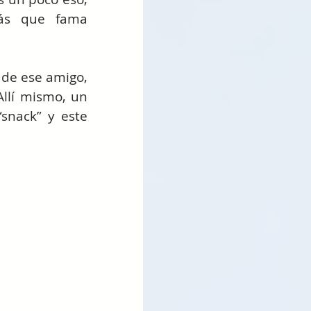
s que fama 
 de ese amigo, 
llí mismo, un 
nack” y este 