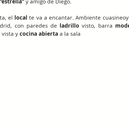
“estrella”
 y amigo de Diego.
a, el 
local
 te va a encantar. Ambiente cuasineoyo
drid, con paredes de 
ladrillo
 visto, barra 
mode
a vista y 
cocina abierta
 a la sala