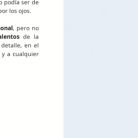
 podía ser de 
or los ojos.
sonal
, pero no 
alentos
 de la 
etalle, en el 
 y a cualquier 