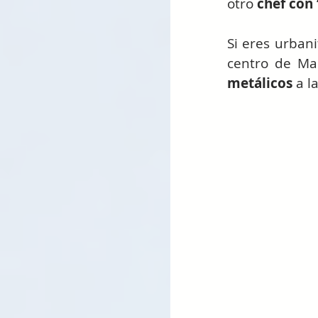
otro 
chef con 
Si eres urbanit
centro de Ma
metálicos
 a l