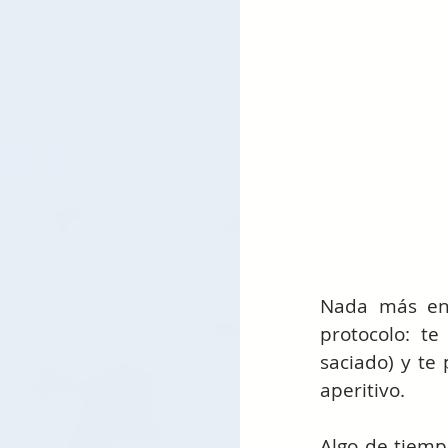
Nada más ent
protocolo: te
saciado) y te
aperitivo.
Algo de tiemp