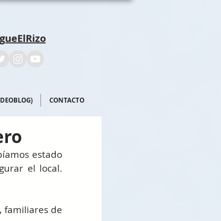
igueElRizo
IDEOBLOG)
CONTACTO
ero
bíamos estado 
rar el local. 
familiares de 