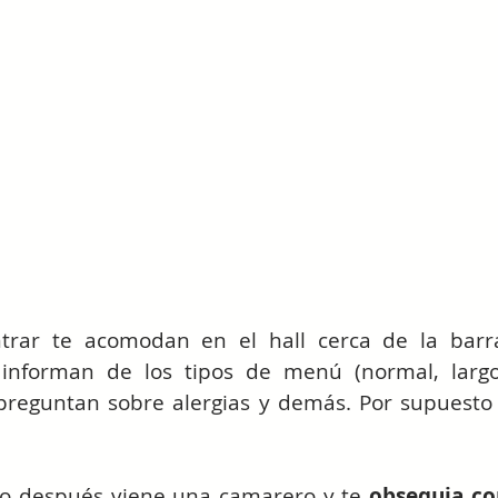
rar te acomodan en el hall cerca de la barra
 informan de los tipos de menú (normal, largo 
 preguntan sobre alergias y demás. Por supuesto 
o después viene una camarero y te 
obsequia c