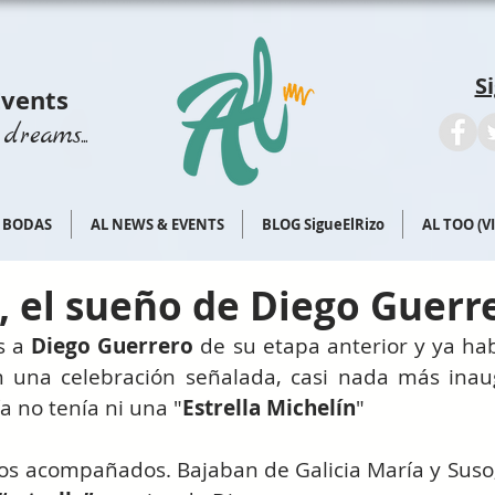
S
Events
dreams...
BODAS
AL NEWS & EVENTS
BLOG SigueElRizo
AL TOO (V
 el sueño de Diego Guerr
 a 
Diego Guerrero
 de su etapa anterior y ya ha
n una celebración señalada, casi nada más inaugu
a no tenía ni una "
Estrella Michelín
"
os acompañados. Bajaban de Galicia María y Suso, 