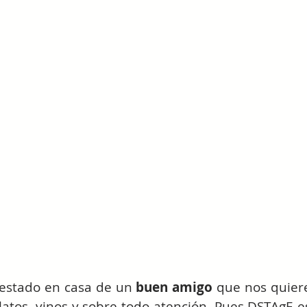
estado en casa de un 
buen amigo
 que nos quiere
atos, vinos y sobre todo atención. Pues DSTAgE es